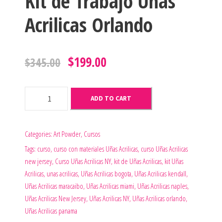
Kit de Trabajo Uñas
Acrilicas Orlando
O
C
$
199.00
$
345.00
r
u
K
ADD TO CART
i
i
r
t
d
Categories:
Art Powder
,
Cursos
g
r
e
Tags:
curso
,
curso con materiales Uñas Acrilicas
,
curso Uñas Acrilicas
T
new jersey
,
Curso Uñas Acrilicas NY
,
kit de Uñas Acrilicas
,
kit Uñas
i
e
r
Acrilicas
,
unas acrilicas
,
Uñas Acrilicas bogota
,
Uñas Acrilicas kendall
,
a
Uñas Acrilicas maracaibo
,
Uñas Acrilicas miami
,
Uñas Acrilicas naples
,
n
n
b
Uñas Acrilicas New Jersey
,
Uñas Acrilicas NY
,
Uñas Acrilicas orlando
,
a
Uñas Acrilicas panama
a
t
j