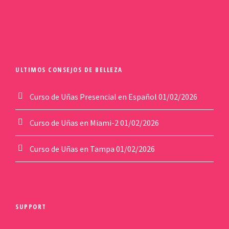
a
t
l
p
p
r
r
i
i
c
ULTIMOS CONSEJOS DE BELLEZA
c
e
e
i
Curso de Uñas Presencial en Español
01/02/2026
w
s
a
:
Curso de Uñas en Miami-2
01/02/2026
s
$
:
2
Curso de Uñas en Tampa
$
01/02/2026
8
3
.
5
0
.
0
0
.
SUPPORT
0
.