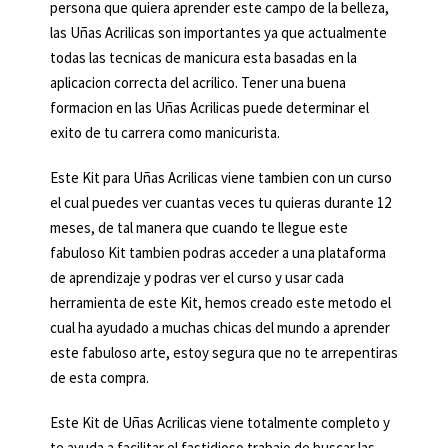
persona que quiera aprender este campo de la belleza,
0
las Uñas Acrilicas son importantes ya que actualmente
todas las tecnicas de manicura esta basadas en la
.
aplicacion correcta del acrilico. Tener una buena
formacion en las Uñas Acrilicas puede determinar el
exito de tu carrera como manicurista.
Este Kit para Uñas Acrilicas viene tambien con un curso
el cual puedes ver cuantas veces tu quieras durante 12
meses, de tal manera que cuando te llegue este
fabuloso Kit tambien podras acceder a una plataforma
de aprendizaje y podras ver el curso y usar cada
herramienta de este Kit, hemos creado este metodo el
cual ha ayudado a muchas chicas del mundo a aprender
este fabuloso arte, estoy segura que no te arrepentiras
de esta compra.
Este Kit de Uñas Acrilicas viene totalmente completo y
te ayuda a facilitar el fastidioso trabajo de buscar las