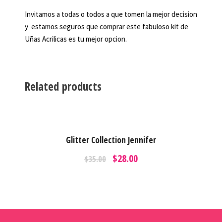
Invitamos a todas o todos a que tomen la mejor decision
y estamos seguros que comprar este fabuloso kit de
Uñas Acrilicas es tu mejor opcion.
Related products
Glitter Collection Jennifer
O
C
$
28.00
$
35.00
r
u
i
r
g
r
i
e
n
n