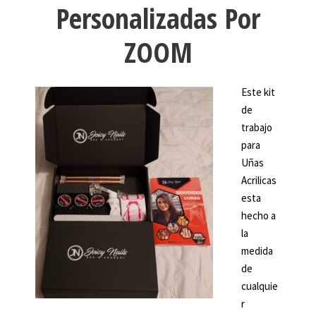
Personalizadas Por
n
s
$
d
ZOOM
o
:
1
q
u
Este kit
$
9
a
de
n
trabajo
3
9
t
para
i
Uñas
4
.
t
Acrilicas
y
esta
5
0
hecho a
la
.
0
medida
de
0
.
cualquie
r