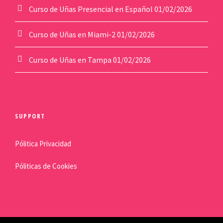
$
9
Curso de Uñas Presencial en Español
01/02/2026
3
9
4
.
Curso de Uñas en Miami-2
01/02/2026
5
0
.
0
Curso de Uñas en Tampa
01/02/2026
0
.
0
.
SUPPORT
Pólitica Privacidad
Póliticas de Cookies