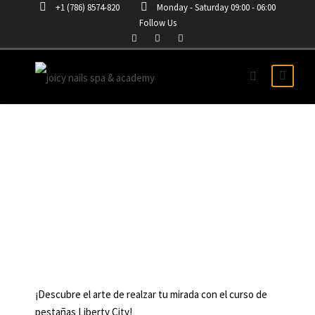
+1 (786) 8574-820
Monday - Saturday 09:00 - 06:00
Follow Us
CURSO DE PESTAÑAS EN
LIBERTY CITY
¡Descubre el arte de realzar tu mirada con el curso de
pestañas Liberty City!