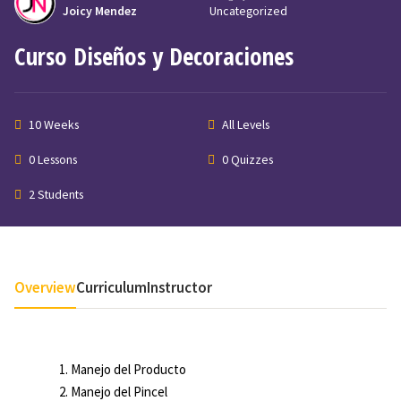
Joicy Mendez
Uncategorized
Curso Diseños y Decoraciones
10 Weeks
All Levels
0 Lessons
0 Quizzes
2 Students
Overview
Curriculum
Instructor
Manejo del Producto
Manejo del Pincel