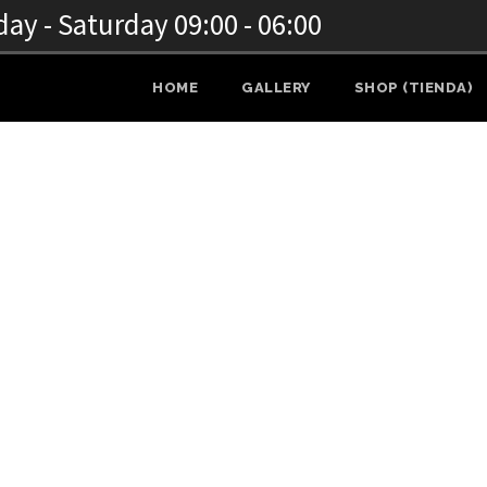
y - Saturday 09:00 - 06:00
HOME
GALLERY
SHOP (TIENDA)
ílico o Gel Polish?
S
,
LOGO
,
WORKS
0