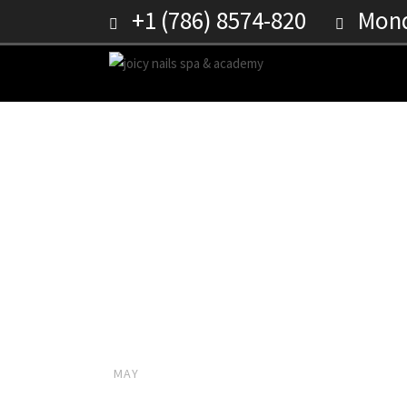
+1 (786) 8574-820
Monda
¿Uñas de Acr
17
MAY
ADMIN
NEWS
GADGET