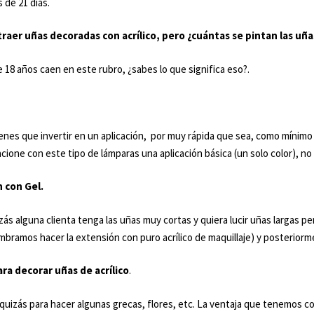
 de 21 días.
aer uñas decoradas con acrílico, pero ¿cuántas se pintan las uña
8 años caen en este rubro, ¿sabes lo que significa eso?.
ienes que invertir en un aplicación, por muy rápida que sea, como mínimo 
ne con este tipo de lámparas una aplicación básica (un solo color), no t
n con Gel.
 alguna clienta tenga las uñas muy cortas y quiera lucir uñas largas pe
ramos hacer la extensión con puro acrílico de maquillaje) y posteriormente
ra decorar uñas de acrílico
.
, quizás para hacer algunas grecas, flores, etc. La ventaja que tenemos 