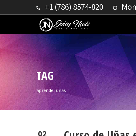
+1 (786) 8574-820
Mond
TAG
aprender uñas
Curso de Uñas
02