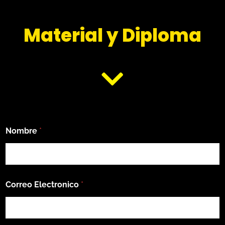
Material y Diploma
Nombre
*
C
Correo Electronico
*
o
r
r
e
o