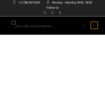
+1 (786) 8574-820
Monday - Saturday 09:00 - 06:00
Follow Us
CURSO ONLINE DE UÑAS
ACRÍLICAS EN MIAMI
LAKES