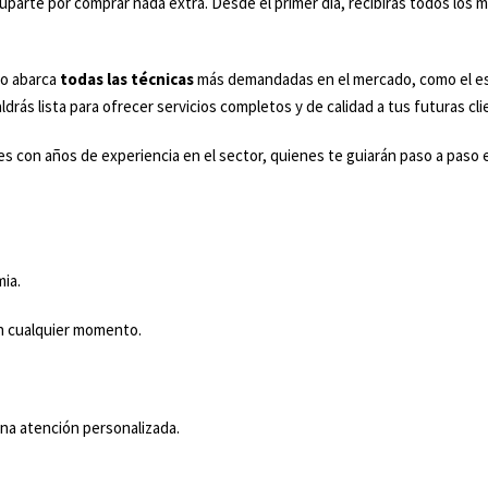
uparte por comprar nada extra. Desde el primer día, recibirás todos los ma
so abarca
todas las técnicas
más demandadas en el mercado, como el escu
ás lista para ofrecer servicios completos y de calidad a tus futuras cli
es con años de experiencia en el sector, quienes te guiarán paso a pas
mia.
en cualquier momento.
una atención personalizada.