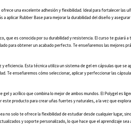
frece una excelente adhesión y flexibilidad. Ideal para fortalecer las u
 a aplicar Rubber Base para mejorar la durabilidad del diseño y asegurar
ico, que es conocida por su durabilidad y resistencia. El curso te guiará
modelado para obtener un acabado perfecto. Te enseñaremos las mejores prá
y eficiencia. Esta técnica utiliza un sistema de gel en cápsulas que se apl
alidad. Te enseñaremos cómo seleccionar, aplicar y perfeccionar las cáps
 gel y acrílico que combina lo mejor de ambos mundos. El Polygel es liger
este producto para crear uñas fuertes y naturales, a la vez que explora
ea no solo te ofrece la flexibilidad de estudiar desde cualquier lugar, si
ctualizados y soporte personalizado, lo que hace que el aprendizaje sea