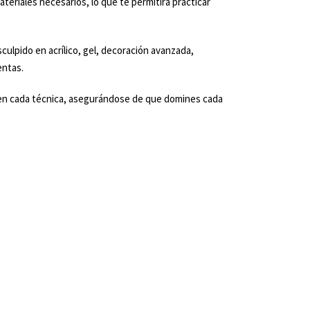
teriales necesarios, lo que te permitirá practicar
lpido en acrílico, gel, decoración avanzada,
entas.
o en cada técnica, asegurándose de que domines cada