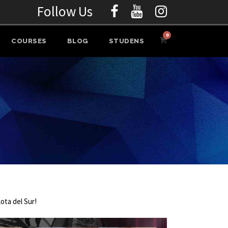
Follow Us
0
COURSES
BLOG
STUDENS
ota del Sur!