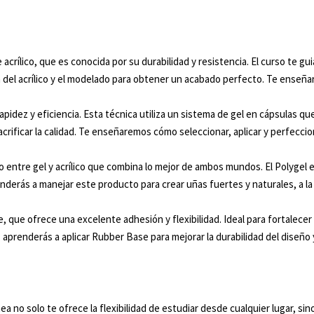
 acrílico, que es conocida por su durabilidad y resistencia. El curso te g
ón del acrílico y el modelado para obtener un acabado perfecto. Te enseña
pidez y eficiencia. Esta técnica utiliza un sistema de gel en cápsulas que 
acrificar la calidad. Te enseñaremos cómo seleccionar, aplicar y perfecc
 entre gel y acrílico que combina lo mejor de ambos mundos. El Polygel es
nderás a manejar este producto para crear uñas fuertes y naturales, a la
 que ofrece una excelente adhesión y flexibilidad. Ideal para fortalecer
 aprenderás a aplicar Rubber Base para mejorar la durabilidad del diseño 
ea no solo te ofrece la flexibilidad de estudiar desde cualquier lugar, si