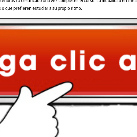
y obtendrás tu certificado una vez completes el curso. La modalidad en lín
o que prefieren estudiar a su propio ritmo.