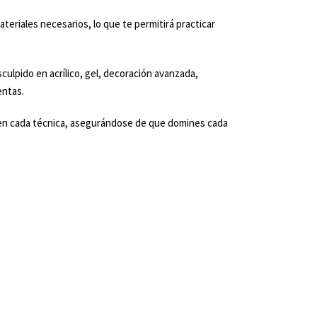
teriales necesarios, lo que te permitirá practicar
lpido en acrílico, gel, decoración avanzada,
entas.
o en cada técnica, asegurándose de que domines cada