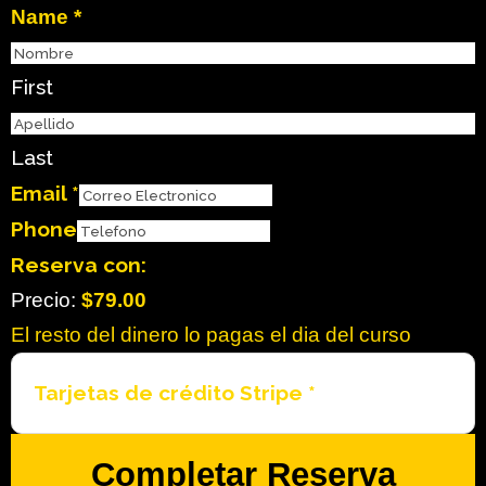
Name
*
First
Last
Email
*
Phone
Reserva con:
Precio:
$79.00
El resto del dinero lo pagas el dia del curso
Tarjetas de crédito Stripe
*
Completar Reserva