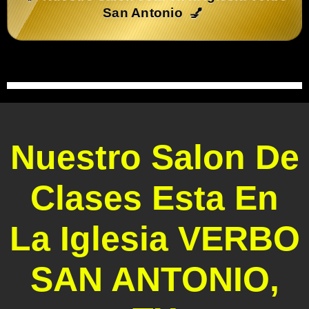
San Antonio
💅
Nuestro Salon De
Clases Esta En
La Iglesia VERBO
SAN ANTONIO,