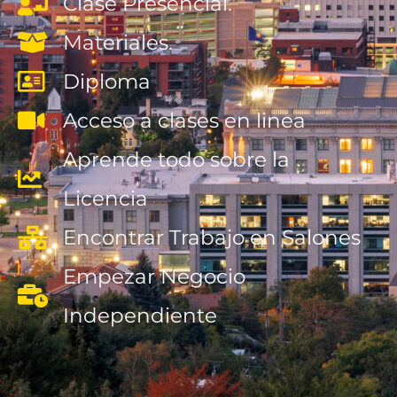
Clase Presencial.
Materiales.
Diploma
Acceso a clases en linea
Aprende todo sobre la
Licencia
Encontrar Trabajo en Salones
Empezar Negocio
Independiente