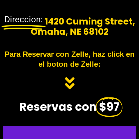
r
é
d
Direccion:
1420 Cuming Street,
i
t
Omaha, NE 68102
o
S
t
r
Para Reservar con Zelle, haz click en
i
p
el boton de Zelle:
e
*
Reservas con
$97