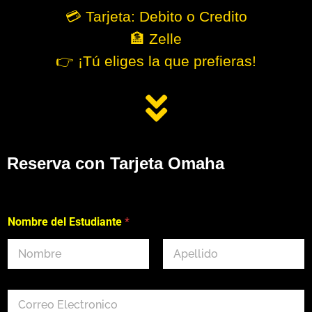
💳 Tarjeta: Debito o Credito
🏦 Zelle
👉 ¡Tú eliges la que prefieras!
Reserva con Tarjeta Omaha
Nombre del Estudiante
*
First
Last
C
o