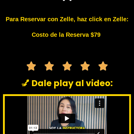
r
i
p
Para Reservar con Zelle, haz click en Zelle:
e
*
Costo de la Reserva $79
💅 Dale play al video: