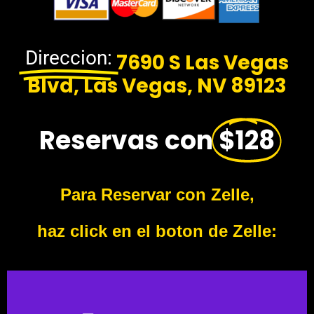
c
r
é
d
Direccion:
7690 S Las Vegas
i
t
Blvd, Las Vegas, NV 89123
o
S
t
Reservas con
$128
r
i
p
e
*
Para Reservar con Zelle,
haz click en el boton de Zelle: